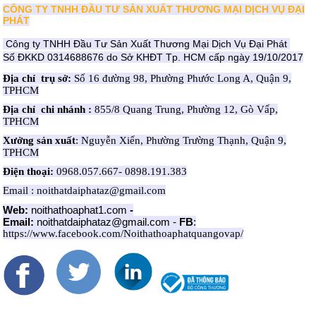
CÔNG TY TNHH ĐẦU TƯ SẢN XUẤT THƯƠNG MẠI DỊCH VỤ ĐẠI
PHÁT
Công ty TNHH Đầu Tư Sản Xuất Thương Mại Dịch Vụ Đại Phát
Số ĐKKD 0314688676 do Sở KHĐT Tp. HCM cấp ngày 19/10/2017
Địa chỉ trụ sở:
Số 16 đường 98, Phường Phước Long A, Quận 9,
TPHCM
Địa chỉ chi nhánh :
855/8 Quang Trung, Phường 12, Gò Vấp,
TPHCM
Xưởng sản xuất
: Nguyễn Xiển, Phường Trường Thạnh, Quận 9,
TPHCM
Điện thoại:
0968.057.667- 0898.191.383
Email : noithatdaiphataz@gmail.com
Web:
noithathoaphat1.com
-
Email:
noithatdaiphataz@gmail.com
-
FB
:
https://www.facebook.com/Noithathoaphatquangovap/