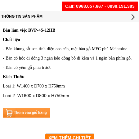
Call:
0968.057.667 - 0898.191.383
THÔNG TIN SẢN PHẨM
Bàn làm việc BVP-4S-12HB
Chất liệu
:
- Bàn khung sắt sơn tĩnh điện cao cấp, mặt bàn gỗ MFC phủ Melamine
- Bàn có hộc di động 3 ngăn kéo đồng bộ đi kèm và 1 ngăn bàn phím gỗ.
- Bàn có yếm gỗ phía trước
Kích Thước
:
Loại 1: W1400 x D700 x H750mm
Loại 2:
W16
00 x D8
00 x H750mm
XEM THÊM CHI TIẾT