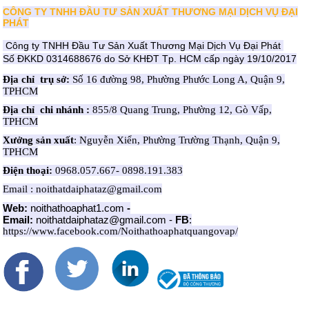
CÔNG TY TNHH ĐẦU TƯ SẢN XUẤT THƯƠNG MẠI DỊCH VỤ ĐẠI
PHÁT
Công ty TNHH Đầu Tư Sản Xuất Thương Mại Dịch Vụ Đại Phát
Số ĐKKD 0314688676 do Sở KHĐT Tp. HCM cấp ngày 19/10/2017
Địa chỉ trụ sở:
Số 16 đường 98, Phường Phước Long A, Quận 9,
TPHCM
Địa chỉ chi nhánh :
855/8 Quang Trung, Phường 12, Gò Vấp,
TPHCM
Xưởng sản xuất
: Nguyễn Xiển, Phường Trường Thạnh, Quận 9,
TPHCM
Điện thoại:
0968.057.667- 0898.191.383
Email : noithatdaiphataz@gmail.com
Web:
noithathoaphat1.com
-
Email:
noithatdaiphataz@gmail.com
-
FB
:
https://www.facebook.com/Noithathoaphatquangovap/