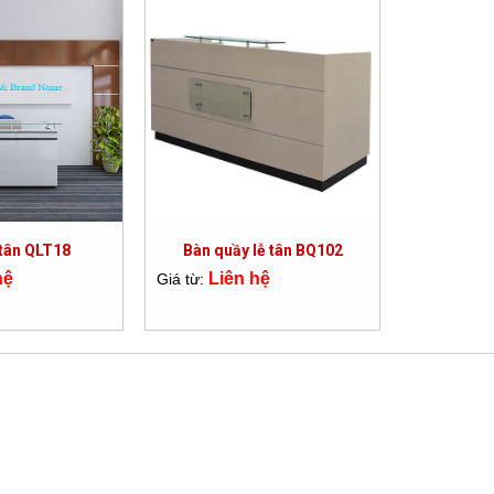
 tân QLT18
Bàn quầy lễ tân BQ102
hệ
Liên hệ
Giá từ: