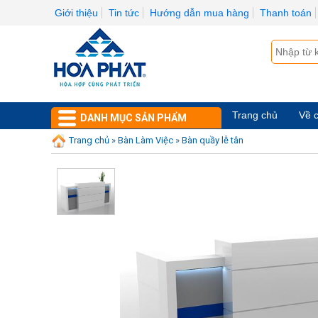
Giới thiệu
Tin tức
Hướng dẫn mua hàng
Thanh toán
Trang chủ
Về c
DANH MỤC SẢN PHẨM
Trang chủ
»
Bàn Làm Việc
»
Bàn quầy lễ tân