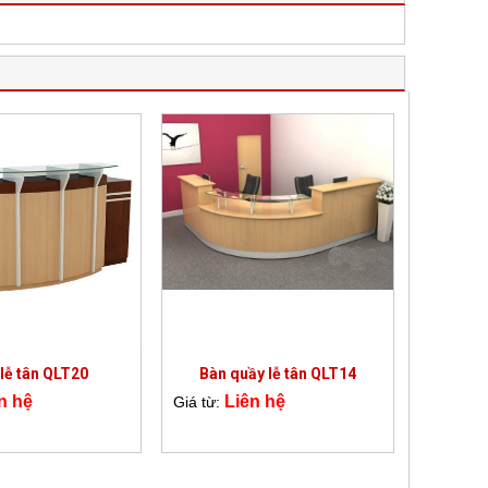
lễ tân QLT20
Bàn quầy lễ tân QLT14
n hệ
Liên hệ
Giá từ: