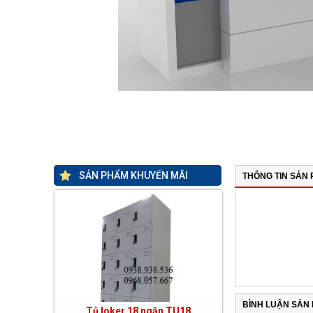
SẢN PHẨM KHUYẾN MÃI
THÔNG TIN SẢN
BÌNH LUẬN SẢN
Tủ loker 18 ngăn TU18