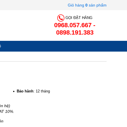
Giỏ hàng
0
sản phẩm
GỌI ĐẶT HÀNG
0968.057.667 -
0898.191.383
ệ
Bảo hành
: 12 tháng
ên hệ)
VAT 10%.
ên