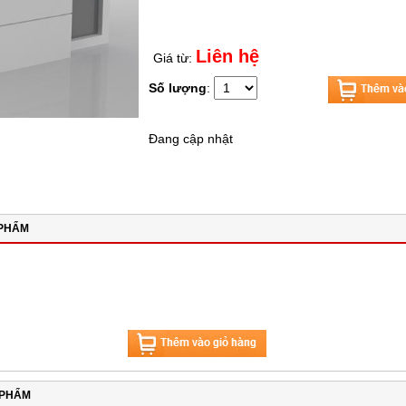
Liên hệ
Giá từ:
Số lượng
:
Đang cập nhật
 PHẨM
 PHẨM