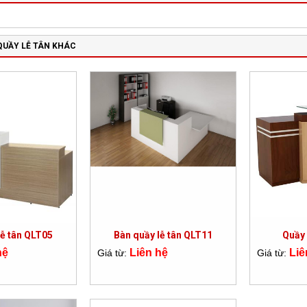
QUẦY LỄ TÂN KHÁC
lễ tân QLT05
Bàn quầy lễ tân QLT11
Quầy 
hệ
Liên hệ
Liê
Giá từ:
Giá từ: