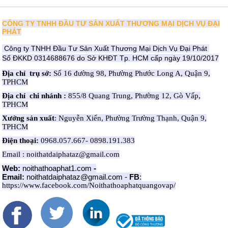
CÔNG TY TNHH ĐẦU TƯ SẢN XUẤT THƯƠNG MẠI DỊCH VỤ ĐẠI
PHÁT
Công ty TNHH Đầu Tư Sản Xuất Thương Mại Dịch Vụ Đại Phát
Số ĐKKD 0314688676 do Sở KHĐT Tp. HCM cấp ngày 19/10/2017
Địa chỉ trụ sở:
Số 16 đường 98, Phường Phước Long A, Quận 9,
TPHCM
Địa chỉ chi nhánh :
855/8 Quang Trung, Phường 12, Gò Vấp,
TPHCM
Xưởng sản xuất
: Nguyễn Xiển, Phường Trường Thạnh, Quận 9,
TPHCM
Điện thoại:
0968.057.667- 0898.191.383
Email : noithatdaiphataz@gmail.com
Web:
noithathoaphat1.com
-
Email:
noithatdaiphataz@gmail.com
-
FB
:
https://www.facebook.com/Noithathoaphatquangovap/