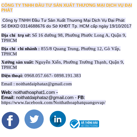
CÔNG TY TNHH ĐẦU TƯ SẢN XUẤT THƯƠNG MẠI DỊCH VỤ ĐẠI
PHÁT
Công ty TNHH Đầu Tư Sản Xuất Thương Mại Dịch Vụ Đại Phát
Số ĐKKD 0314688676 do Sở KHĐT Tp. HCM cấp ngày 19/10/2017
Địa chỉ trụ sở:
Số 16 đường 98, Phường Phước Long A, Quận 9,
TPHCM
Địa chỉ chi nhánh :
855/8 Quang Trung, Phường 12, Gò Vấp,
TPHCM
Xưởng sản xuất
: Nguyễn Xiển, Phường Trường Thạnh, Quận 9,
TPHCM
Điện thoại:
0968.057.667- 0898.191.383
Email : noithatdaiphataz@gmail.com
Web:
noithathoaphat1.com
-
Email:
noithatdaiphataz@gmail.com
-
FB
:
https://www.facebook.com/Noithathoaphatquangovap/