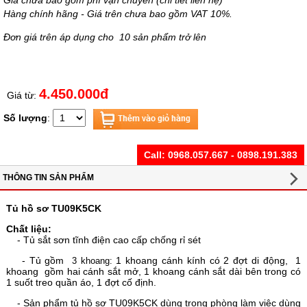
Giá chưa bao gồm phí vận chuyển (chi tiết liên hệ)
Hàng chính hãng - Giá trên chưa bao gồm VAT 10%.
Đơn giá trên áp dụng cho 10 sản phẩm trở lên
4.450.000đ
Giá từ:
Số lượng
:
Call:
0968.057.667 - 0898.191.383
THÔNG TIN SẢN PHẨM
Tủ hồ sơ TU09K5CK
Chất liệu:
- Tủ sắt sơn tĩnh điện cao cấp chống rỉ sét
- Tủ gồm
1 khoang cánh kính có 2 đợt di động, 1
3 khoang:
khoang gồm hai cánh sắt mở, 1 khoang cánh sắt dài bên trong có
1 suốt treo quần áo, 1 đợt cố định.
- Sản phẩm tủ hồ sơ TU09K5CK dùng trong phòng làm việc dùng